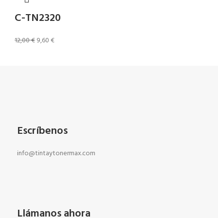
C-TN2320
12,00
€
9,60
€
Escríbenos
info@tintaytonermax.com
Llámanos ahora