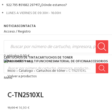
922 795 831
682 297 117
¿Dónde estamos?
LUNES A VIERNES DE 09:30H - 16:00H
NOTICIAS
CONTACTA
Acceso / Registro
0
artículos
0,00
€
CARTUCHOS DE TINTA
CARTUCHOS DE TONER
IMPRESORAS Y MULTIFUNCIONES
MATERIAL DE OFICINA
ACCESORIOS
Inicio
»
Catalogo
»
Cartuchos de tóner
»
C-TN2510XL
0
artículos
0,00
€
Volver a productos
Menú
-7%
C-TN2510XL
16,00
€
14,90
€