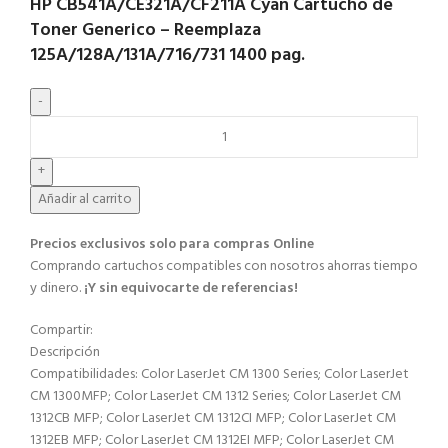
HP CB541A/CE321A/CF211A Cyan Cartucho de
Toner Generico – Reemplaza
125A/128A/131A/716/731 1400 pag.
Añadir al carrito
Precios exclusivos solo para compras Online​
Comprando cartuchos compatibles con nosotros ahorras tiempo
y dinero.
¡Y sin equivocarte de referencias!
Compartir:
Descripción
Compatibilidades: Color LaserJet CM 1300 Series; Color LaserJet
CM 1300MFP; Color LaserJet CM 1312 Series; Color LaserJet CM
1312CB MFP; Color LaserJet CM 1312CI MFP; Color LaserJet CM
1312EB MFP; Color LaserJet CM 1312EI MFP; Color LaserJet CM