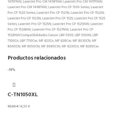
1415FNW; LaserJet Pro CM 1416FNW; LaserJet Pro CM 1417FNW;
LaserJet Pro CM 1418FNW; LaserJet Pro CP 1500 Series; LaserJet
Pro CP 1520 Series; LaserJet Pro CP 1521N; LaserJet Pro CP 1522N;
LaserJet Pro CP 1523N; LaserJet Pro CP 1525; LaserJet Pro CP 1525
Series; LaserJet Pro CP 1525N; LaserJet Pro CP 1525NW; LaserJet
Pro CP 1526NW; LaserJet Pro CP 1527NW; LaserJet Pro CP
1528NW.Compatibilidades Canon: LBP 5050; LBP 5050N; LBP
7100Cn; LBP 7110Cw; MF 623Cn; MF 628Cw; MF 8030CN; MF
8040CN; MF 8050CN; MF 8080CW; MF 8230Cn; MF 8280Cw.
Productos relacionados
-19%
C-TN1050XL
18,00
€
14,50
€