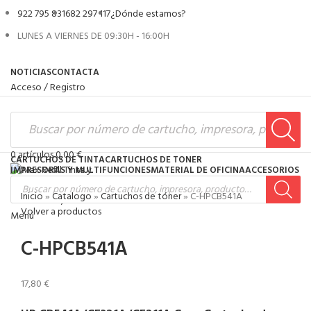
922 795 831
682 297 117
¿Dónde estamos?
LUNES A VIERNES DE 09:30H - 16:00H
NOTICIAS
CONTACTA
Acceso / Registro
0
artículos
0,00
€
CARTUCHOS DE TINTA
CARTUCHOS DE TONER
IMPRESORAS Y MULTIFUNCIONES
MATERIAL DE OFICINA
ACCESORIOS
Inicio
»
Catalogo
»
Cartuchos de tóner
»
C-HPCB541A
0
artículos
0,00
€
Volver a productos
Menú
C-HPCB541A
17,80
€