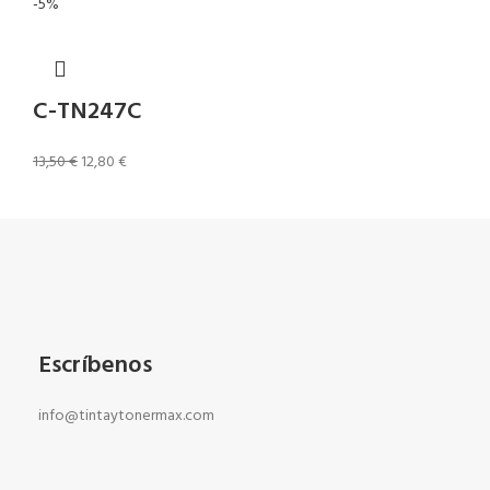
-5%
C-TN247C
13,50
€
12,80
€
Escríbenos
info@tintaytonermax.com