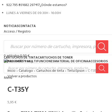
922 795 831
682 297 117
¿Dónde estamos?
LUNES A VIERNES DE 09:30H - 16:00H
NOTICIAS
CONTACTA
Acceso / Registro
0
artículos
0,00
€
CARTUCHOS DE TINTA
CARTUCHOS DE TONER
IMPRESORAS Y MULTIFUNCIONES
MATERIAL DE OFICINA
ACCESORIOS
Inicio
»
Catalogo
»
Cartuchos de tinta
»
Tinta Epson
»
C-T35Y
0
artículos
0,00
€
Volver a productos
Menú
C-T35Y
5,95
€