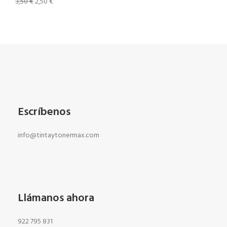
3,50
€
2,50
€
Escríbenos
info@tintaytonermax.com
Llámanos ahora
922 795 831