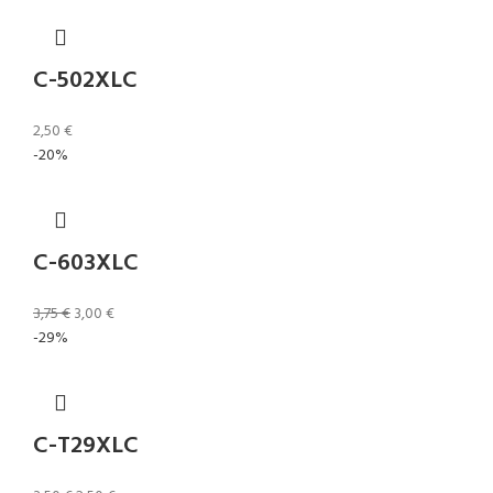
C-502XLC
2,50
€
-20%
C-603XLC
3,75
€
3,00
€
-29%
C-T29XLC