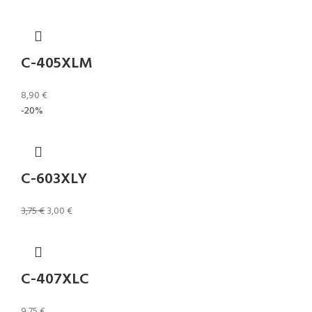
C-405XLM
8,90
€
-20%
C-603XLY
3,75
€
3,00
€
C-407XLC
9,75
€