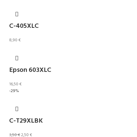
C-405XLC
8,90
€
Epson 603XLC
16,50
€
-29%
C-T29XLBK
3,50
€
2,50
€