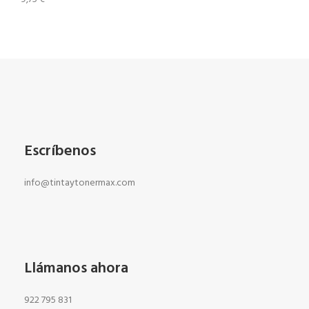
Escríbenos
info@tintaytonermax.com
Llámanos ahora
922 795 831