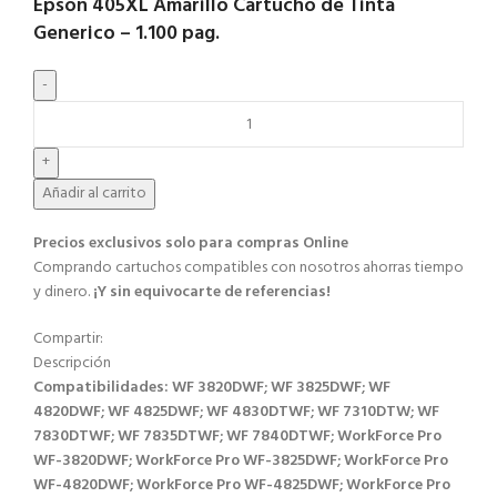
Epson 405XL Amarillo Cartucho de Tinta
Generico – 1.100 pag.
Añadir al carrito
Precios exclusivos solo para compras Online​
Comprando cartuchos compatibles con nosotros ahorras tiempo
y dinero.
¡Y sin equivocarte de referencias!
Compartir:
Descripción
Compatibilidades: WF 3820DWF; WF 3825DWF; WF
4820DWF; WF 4825DWF; WF 4830DTWF; WF 7310DTW; WF
7830DTWF; WF 7835DTWF; WF 7840DTWF; WorkForce Pro
WF-3820DWF; WorkForce Pro WF-3825DWF; WorkForce Pro
WF-4820DWF; WorkForce Pro WF-4825DWF; WorkForce Pro