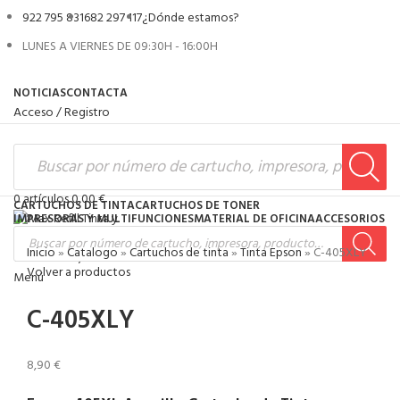
922 795 831
682 297 117
¿Dónde estamos?
LUNES A VIERNES DE 09:30H - 16:00H
NOTICIAS
CONTACTA
Acceso / Registro
0
artículos
0,00
€
CARTUCHOS DE TINTA
CARTUCHOS DE TONER
IMPRESORAS Y MULTIFUNCIONES
MATERIAL DE OFICINA
ACCESORIOS
Inicio
»
Catalogo
»
Cartuchos de tinta
»
Tinta Epson
»
C-405XLY
0
artículos
0,00
€
Volver a productos
Menú
C-405XLY
8,90
€