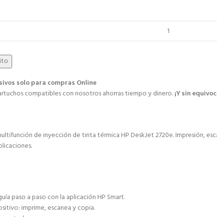
rito
sivos solo para compras Online​
tuchos compatibles con nosotros ahorras tiempo y dinero.
¡Y sin equivoc
multifunción de inyección de tinta térmica HP DeskJet 2720e. Impresión, es
licaciones.
uía paso a paso con la aplicación HP Smart.
sitivo: imprime, escanea y copia.