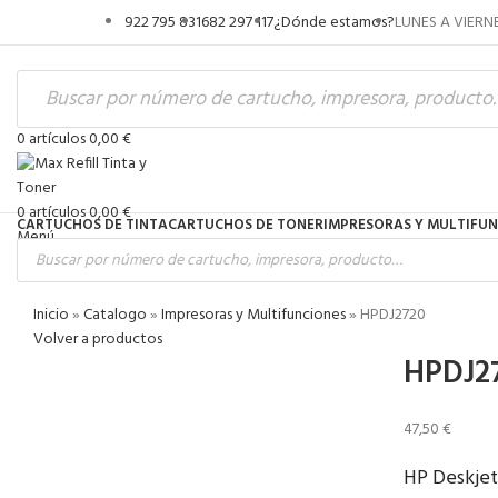
922 795 831
682 297 117
¿Dónde estamos?
LUNES A VIERNE
NOTICIAS
CONTACTA
Acceso / Registro
0
artículos
0,00
€
0
artículos
0,00
€
CARTUCHOS DE TINTA
CARTUCHOS DE TONER
IMPRESORAS Y MULTIFU
Menú
Inicio
»
Catalogo
»
Impresoras y Multifunciones
»
HPDJ2720
Volver a productos
HPDJ2
47,50
€
HP Deskjet