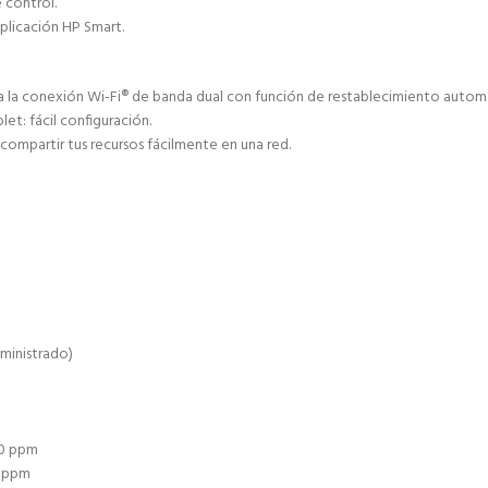
 control.
plicación HP Smart.
 a la conexión Wi-Fi® de banda dual con función de restablecimiento autom
et: fácil configuración.
 compartir tus recursos fácilmente en una red.
uministrado)
m
20 ppm
6 ppm