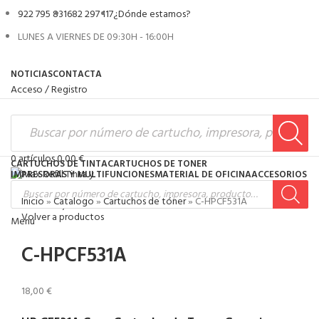
922 795 831
682 297 117
¿Dónde estamos?
LUNES A VIERNES DE 09:30H - 16:00H
NOTICIAS
CONTACTA
Acceso / Registro
0
artículos
0,00
€
CARTUCHOS DE TINTA
CARTUCHOS DE TONER
IMPRESORAS Y MULTIFUNCIONES
MATERIAL DE OFICINA
ACCESORIOS
Inicio
»
Catalogo
»
Cartuchos de tóner
»
C-HPCF531A
0
artículos
0,00
€
Volver a productos
Menú
C-HPCF531A
18,00
€