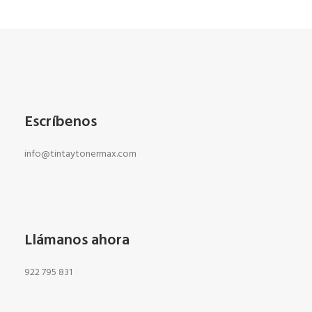
Escríbenos
info@tintaytonermax.com
Llámanos ahora
922 795 831