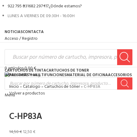
922 795 831
682 297 117
¿Dónde estamos?
LUNES A VIERNES DE 09:30H - 16:00H
NOTICIAS
CONTACTA
Acceso / Registro
0
artículos
0,00
€
CARTUCHOS DE TINTA
CARTUCHOS DE TONER
IMPRESORAS Y MULTIFUNCIONES
MATERIAL DE OFICINA
ACCESORIOS
Inicio
»
Catalogo
»
Cartuchos de tóner
»
C-HP83A
0
artículos
0,00
€
Volver a productos
Menú
-14%
C-HP83A
14,50
€
12,50
€