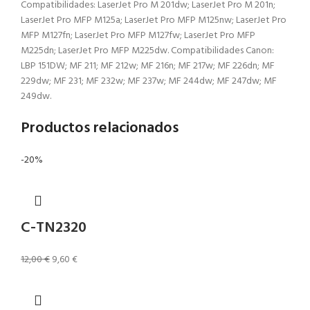
Compatibilidades: LaserJet Pro M 201dw; LaserJet Pro M 201n;
LaserJet Pro MFP M125a; LaserJet Pro MFP M125nw; LaserJet Pro
MFP M127fn; LaserJet Pro MFP M127fw; LaserJet Pro MFP
M225dn; LaserJet Pro MFP M225dw. Compatibilidades Canon:
LBP 151DW; MF 211; MF 212w; MF 216n; MF 217w; MF 226dn; MF
229dw; MF 231; MF 232w; MF 237w; MF 244dw; MF 247dw; MF
249dw.
Productos relacionados
-20%
C-TN2320
12,00
€
9,60
€