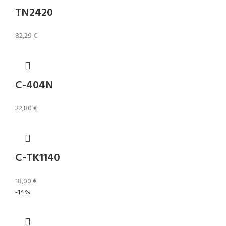
TN2420
82,29
€
C-404N
22,80
€
C-TK1140
18,00
€
-14%