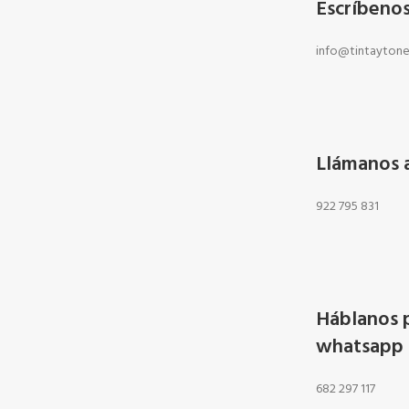
Escríbeno
info@tintayton
Llámanos 
922 795 831
Háblanos 
whatsapp
682 297 117