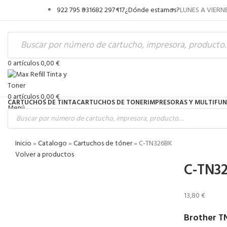
922 795 831
682 297 117
¿Dónde estamos?
LUNES A VIERNE
NOTICIAS
CONTACTA
Acceso / Registro
0
artículos
0,00
€
0
artículos
0,00
€
CARTUCHOS DE TINTA
CARTUCHOS DE TONER
IMPRESORAS Y MULTIFU
Menú
Inicio
»
Catalogo
»
Cartuchos de tóner
»
C-TN326BK
Volver a productos
C-TN3
13,80
€
Brother T