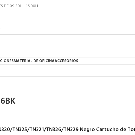
S DE 09:30H - 16:00H
NCIONES
MATERIAL DE OFICINA
ACCESORIOS
26BK
N320/TN325/TN321/TN326/TN329 Negro Cartucho de Ton