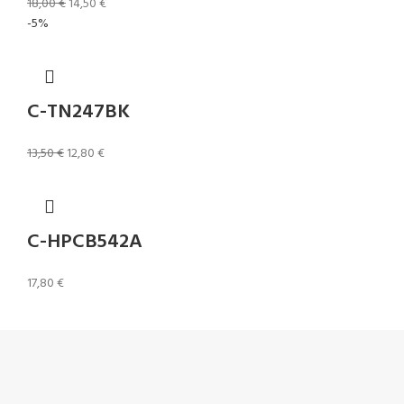
18,00
€
14,50
€
-5%
C-TN247BK
13,50
€
12,80
€
C-HPCB542A
17,80
€