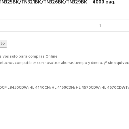
TN325BK/TN321BK/TN326BK/TN329BK – 4000 pag.
rito
sivos solo para compras Online​
tuchos compatibles con nosotros ahorras tiempo y dinero.
¡Y sin equivoc
 DCP L8450CDW; HL 4140CN; HL 4150CDN; HL 4570CDW; HL 4570CDWT