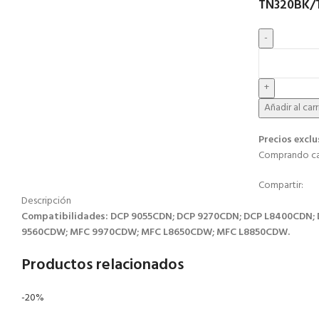
TN320BK/
Añadir al car
Precios exclu
Comprando car
Compartir:
Descripción
Compatibilidades: DCP 9055CDN; DCP 9270CDN; DCP L8400CDN;
9560CDW; MFC 9970CDW; MFC L8650CDW; MFC L8850CDW.
Productos relacionados
-20%