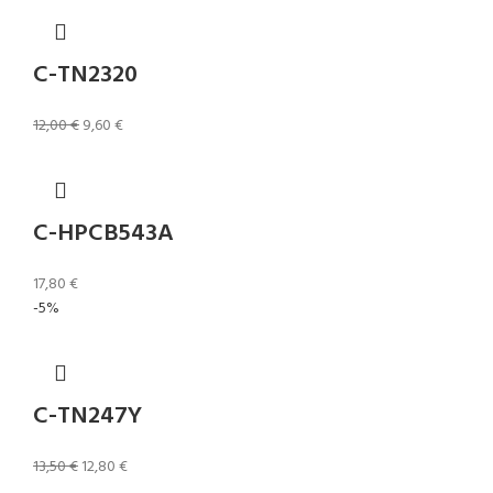
C-TN2320
12,00
€
9,60
€
C-HPCB543A
17,80
€
-5%
C-TN247Y
13,50
€
12,80
€