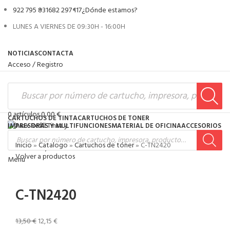
922 795 831
682 297 117
¿Dónde estamos?
LUNES A VIERNES DE 09:30H - 16:00H
NOTICIAS
CONTACTA
Acceso / Registro
0
artículos
0,00
€
CARTUCHOS DE TINTA
CARTUCHOS DE TONER
IMPRESORAS Y MULTIFUNCIONES
MATERIAL DE OFICINA
ACCESORIOS
Inicio
»
Catalogo
»
Cartuchos de tóner
»
C-TN2420
0
artículos
0,00
€
Volver a productos
Menú
-10%
C-TN2420
13,50
€
12,15
€