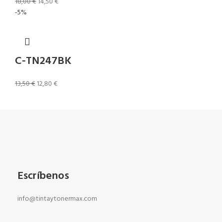
18,00
€
14,50
€
-5%
C-TN247BK
13,50
€
12,80
€
Escríbenos
info@tintaytonermax.com