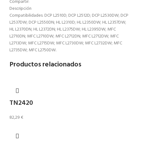
Compartir:
Descripción
Compatibilidades: DCP L2510D; DCP L2512D; DCP L2530DW; DCP
L2537DW; DCP L2550DN; HL L2310D; HL L2350DW; HL L2357DW;
HL L2370DN; HL L2372DN; HL L2375DW; HL L2395DW; MFC
L2710DN; MFC L2710DW; MFC L2712DN; MFC L2712DW; MFC
L2713DW; MFC L2715DW; MFC L2730DW; MFC L2732DW; MFC
L2735DW; MFC L2750DW.
Productos relacionados
TN2420
82,29
€