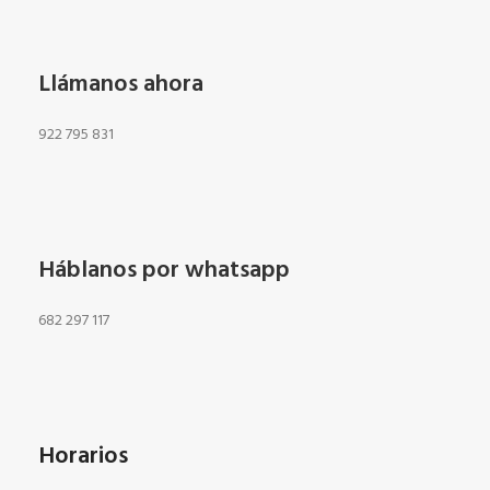
Llámanos ahora
922 795 831
Háblanos por whatsapp
682 297 117
Horarios