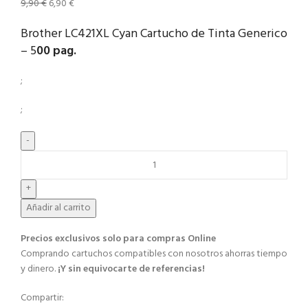
9,90
€
6,90
€
Brother LC421XL Cyan Cartucho de Tinta Generico
– 5
00 pag.
;
;
Añadir al carrito
Precios exclusivos solo para compras Online​
Comprando cartuchos compatibles con nosotros ahorras tiempo
y dinero.
¡Y sin equivocarte de referencias!
Compartir: