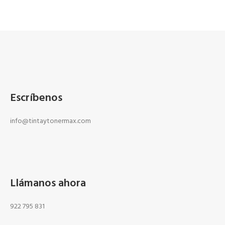
Escríbenos
info@tintaytonermax.com
Llámanos ahora
922 795 831