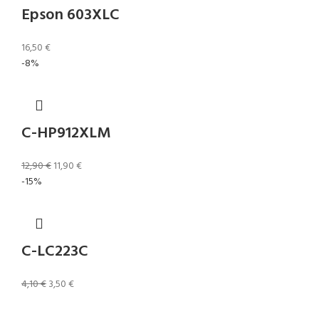
Epson 603XLC
16,50
€
-8%
C-HP912XLM
12,90
€
11,90
€
-15%
C-LC223C
4,10
€
3,50
€