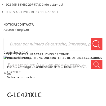
922 795 831
682 297 117
¿Dónde estamos?
LUNES A VIERNES DE 09:30H - 16:00H
NOTICIAS
CONTACTA
Acceso / Registro
0
artículos
0,00
€
CARTUCHOS DE TINTA
CARTUCHOS DE TONER
IMPRESORAS Y MULTIFUNCIONES
MATERIAL DE OFICINA
ACCESORIOS
Inicio
»
Catalogo
»
Cartuchos de tinta
»
Tinta Brother
»
C-
0
artículos
0,00
€
LC421XLC
Menú
Volver a productos
-30%
C-LC421XLC