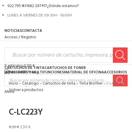
922 795 831
682 297 117
¿Dónde estamos?
LUNES A VIERNES DE 09:30H - 16:00H
NOTICIAS
CONTACTA
Acceso / Registro
0
artículos
0,00
€
CARTUCHOS DE TINTA
CARTUCHOS DE TONER
IMPRESORAS Y MULTIFUNCIONES
MATERIAL DE OFICINA
ACCESORIOS
Inicio
»
Catalogo
»
Cartuchos de tinta
»
Tinta Brother
»
C-LC223Y
0
artículos
0,00
€
Volver a productos
Menú
-15%
C-LC223Y
4,10
€
3,50
€