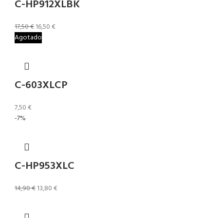
C-HP912XLBK
17,50
€
16,50
€
Agotado
C-603XLCP
7,50
€
-7%
C-HP953XLC
14,90
€
13,80
€