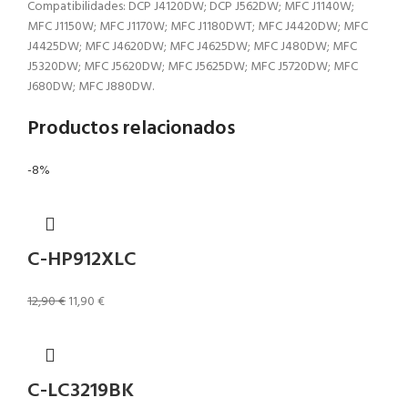
Compatibilidades: DCP J4120DW; DCP J562DW; MFC J1140W;
MFC J1150W; MFC J1170W; MFC J1180DWT; MFC J4420DW; MFC
J4425DW; MFC J4620DW; MFC J4625DW; MFC J480DW; MFC
J5320DW; MFC J5620DW; MFC J5625DW; MFC J5720DW; MFC
J680DW; MFC J880DW.
Productos relacionados
-8%
C-HP912XLC
12,90
€
11,90
€
C-LC3219BK