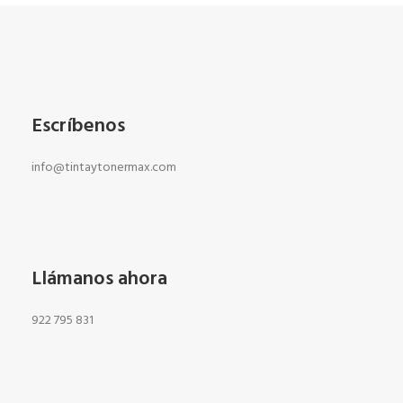
Escríbenos
info@tintaytonermax.com
Llámanos ahora
922 795 831