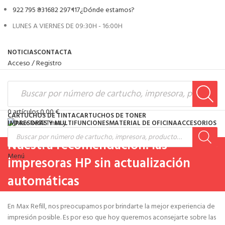
922 795 831
682 297 117
¿Dónde estamos?
LUNES A VIERNES DE 09:30H - 16:00H
NOTICIAS
CONTACTA
Acceso / Registro
0
artículos
0,00
€
CARTUCHOS DE TINTA
CARTUCHOS DE TONER
IMPRESORAS Y MULTIFUNCIONES
MATERIAL DE OFICINA
ACCESORIOS
Nuestra recomendación: las
0
artículos
0,00
€
Menú
impresoras HP sin actualización
automáticas
En Max Refill, nos preocupamos por brindarte la mejor experiencia de
impresión posible. Es por eso que hoy queremos aconsejarte sobre las