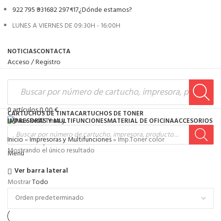
922 795 831
682 297 117
¿Dónde estamos?
LUNES A VIERNES DE 09:30H - 16:00H
NOTICIAS
CONTACTA
Acceso / Registro
0
artículos
0,00
€
CARTUCHOS DE TINTA
CARTUCHOS DE TONER
IMPRESORAS Y MULTIFUNCIONES
MATERIAL DE OFICINA
ACCESORIOS
Inicio
»
Impresoras y Multifunciones
»
Imp.Toner color
0
artículos
0,00
€
Mostrando el único resultado
Menú
Ver barra lateral
Mostrar
Todo