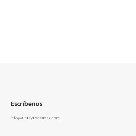
Escríbenos
info@tintaytonermax.com