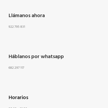
Llámanos ahora
922 795 831
Háblanos por whatsapp
682 297 117
Horarios